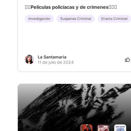
🕵‍♂️Películas policíacas y de crímenes🕵‍♀️🔎
Investigación
Suspense Criminal
Drama Criminal
La Santamaria
11 de julio de 2024