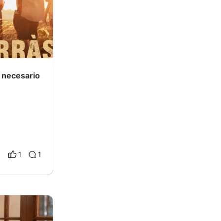
s necesario
1
1