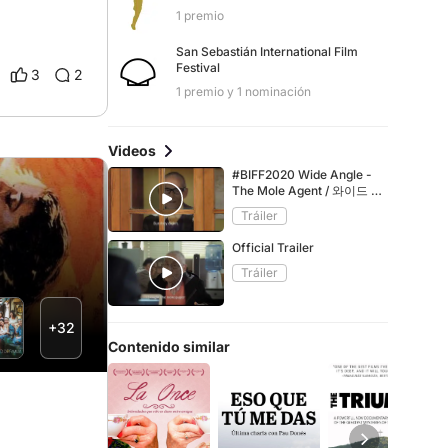
1 premio
San Sebastián International Film
Festival
3
2
1 premio y 1 nominación
Videos
#BIFF2020 Wide Angle -
The Mole Agent / 와이드 앵
글 - 요양원 비밀요원
Tráiler
Official Trailer
Tráiler
+32
Contenido similar