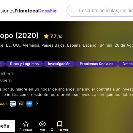
siones
Filmoteca
topo (2020)
7.7
/10
le, EE. UU., Alemania, Países Bajos, España ·
Español ·
84 min ·
28 de Ago
l
Risas y Lágrimas
Investigación
Problemas Sociales
Detec
 Alberdi
Alberdi
 se infiltra como residente, pero pronto se involucra con quienes debe
eseña
Puntuar
Ver
Quiero ver