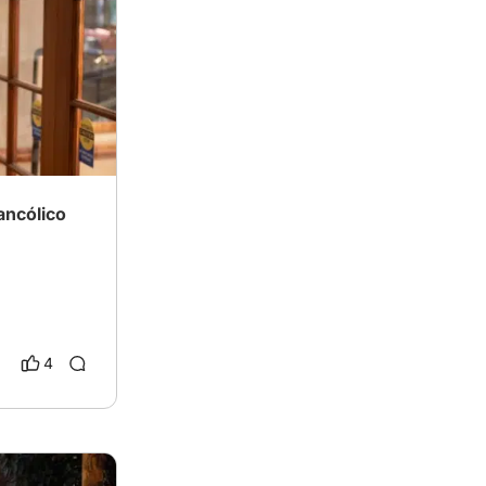
ancólico
4