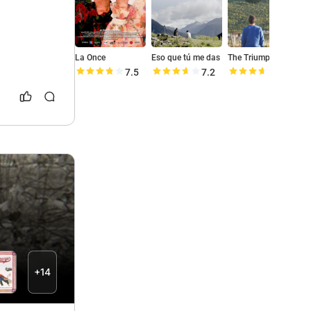
La Once
Eso que tú me das
The Triumph
U
7.5
7.2
7.2
+14