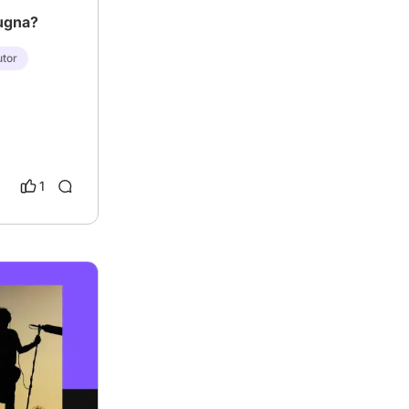
pugna?
utor
1