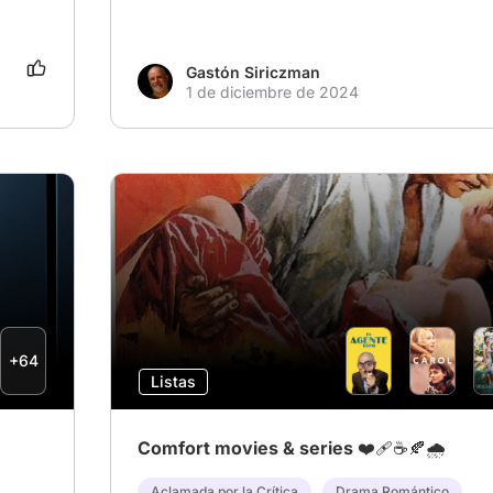
Gastón Siriczman
1 de diciembre de 2024
+64
Listas
Comfort movies & series ❤️‍🩹☕🍂🌧️
Aclamada por la Crítica
Drama Romántico