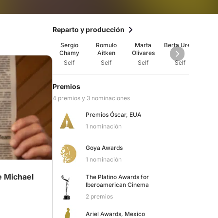
Reparto y producción
Sergio
Romulo
Marta
Berta Ureta
Zo
Chamy
Aitken
Olivares
Gonz
Self
Self
Self
Self
Se
Premios
4 premios y 3 nominaciones
Premios Óscar, EUA
1 nominación
Goya Awards
1 nominación
e Michael
The Platino Awards for
Iberoamerican Cinema
2 premios
Ariel Awards, Mexico