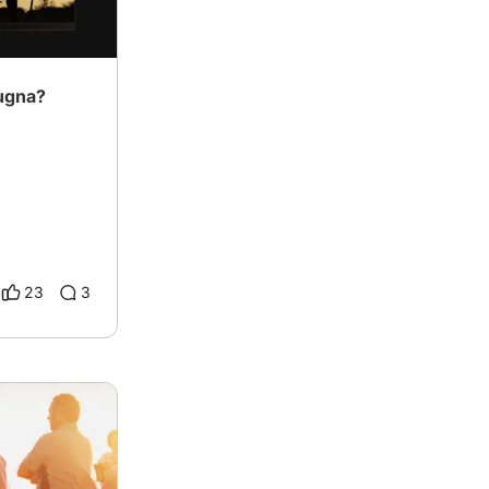
pugna?
23
3