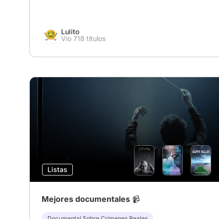
Lulito
Vio 718 títulos
Listas
Mejores documentales 📹
Documental Sobre Crímenes Reales