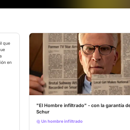
l que 
ue 
 
ón en 
"El Hombre infiltrado" - con la garantía d
Schur
Un hombre infiltrado