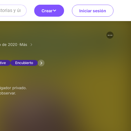
Crear
Iniciar sesión
 de 2020 ·
Más
tive
Encubierto
 observar.