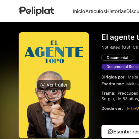
Inicio
Artículos
Historias
Discu
El agente 
Not Rated (US) ·
Chi
Documental
Documental Socia
Dirigida por:
Maite
Escrita por:
Maite 
Ver tráiler
Trama:
Preocupada por su madre en un hogar de ancianos, una mujer contrata a un investigador privado.
Sergio, de 83 años,
Dónde ver:
Escribir r