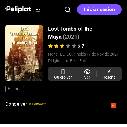
Iniciar sesión
Lost Tombs of the
Maya
(2021)
6.7
None |
EE. UU. |
Inglés |
7 de Nov de 2021
Dirigida por:
Bella Falk
Quiero ver
Ver
Reseña
Historia
Dónde ver