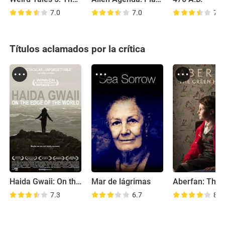
7.0
7.0
7.1
Títulos aclamados por la crítica
Haida Gwaii: On the Edge of the World
Mar de lágrimas
7.3
6.7
8.1