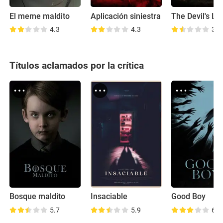
El meme maldito
Aplicación siniestra
4.3
4.3
3.1
Títulos aclamados por la crítica
Bosque maldito
Insaciable
Good Boy
5.7
5.9
6.6