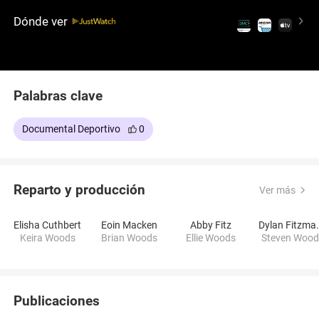
los límites del miedo y desatando una batalla
Dónde ver
contra el mal que te atrapará hasta el final.
Palabras clave
Documental Deportivo
0
Reparto y producción
Ver más
Elisha Cuthbert
Eoin Macken
Abby Fitz
Dylan Fit
Keira Woods
Brian Woods
Ellie Woods
Steven Wood
Publicaciones