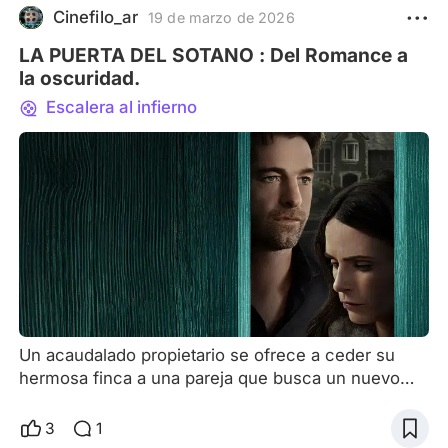
Cinefilo_ar
19 de marzo de 2026
LA PUERTA DEL SOTANO : Del Romance a
la oscuridad.
Escalera al infierno
Un acaudalado propietario se ofrece a ceder su
hermosa finca a una pareja que busca un nuevo
comienzo. Sin embargo, la casa de sus sueños
viene con una condición inquebrantable: nunca
3
1
podrán abrir la puerta del sótano, ya que en caso