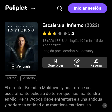
Iniciar sesión
Escalera al infierno
(2022)
5.3
13 (AR) |
EE. UU. |
Inglés |
94 min |
15 de
Abr de 2022
Dirigida por:
Brendan Muldowney
Quiero ver
Ver
Reseña
Ver tráiler
Terror
Misterio
El director Brendan Muldowney nos ofrece una
escalofriante película de terror que nos mantendrá
en vilo. Keira Woods debe enfrentarse a una antigua
y poderosa entidad que mantiene cautivas las
almas de su familia en su propia casa, traspasando