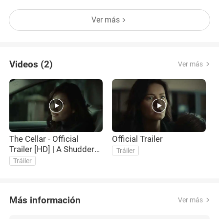
de hacerlo lo perderían todo. Al parecer, una
Ver más
condición fácil de cumplir 🤔 mmm... no lo creo. Un
thriller apasionante que utiliza una simple pero
poderosa premisa, c
Videos (2)
Ver más
The Cellar - Official
Official Trailer
Trailer [HD] | A Shudder
Tráiler
Original
Tráiler
Más información
Ver más