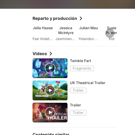
Reparto y producción
Jella Haase
Jessica
Julian Mau
Susie
Ma
McIntyre
Power
Mur
Fee Violettavoice
Jasminevoice
Yolandovoice
Kid
Videos
Twinkle Fart
Fragmento
UK Theatrical Trailer
Tráiler
Trailer
Tráiler
Contenido similar