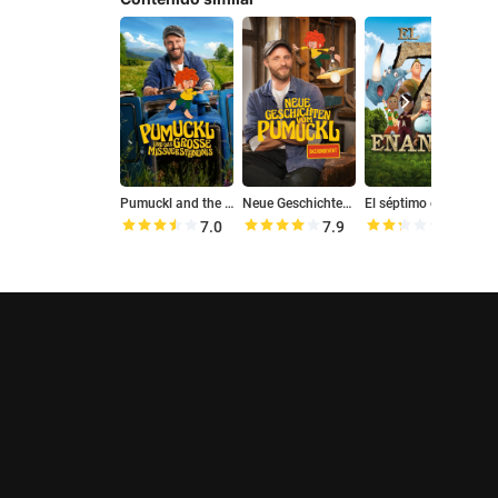
Pumuckl and the Big Misunderstanding
Neue Geschichten vom Pumuckl
El séptimo enanito
7.0
7.9
4.6