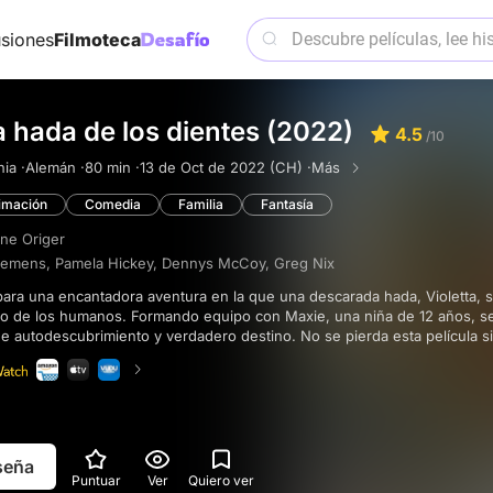
siones
Filmoteca
a hada de los dientes (2022)
4.5
/10
ia ·
Alemán ·
80 min ·
13 de Oct de 2022 (CH) ·
Más
imación
Comedia
Familia
Fantasía
ine Origer
Clemens
,
Pamela Hickey
,
Dennys McCoy
,
Greg Nix
o de los humanos. Formando equipo con Maxie, una niña de 12 años, 
 autodescubrimiento y verdadero destino. No se pierda esta película si 
ión conmovedoras, ¡y espere mucha ternura a lo largo de la película!
eseña
Puntuar
Ver
Quiero ver