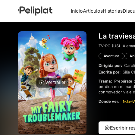
Inicio
Artículos
Historias
Discu
La travies
TV-PG (US) ·
Aleman
Aventura
An
Dirigida por:
Carol
Escrita por:
Silja 
Trama:
Prepárate para una encantadora aventura en la que una descarada hada, Violetta, se encuentra
Ver tráiler
perdida en el mund
conmovedor viaje de
historias de animac
Dónde ver:
Escribir r