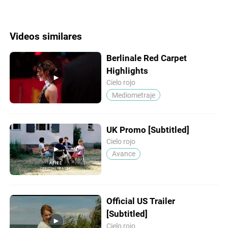
Videos similares
Berlinale Red Carpet
Highlights
Cielo rojo
Mediometraje
UK Promo [Subtitled]
Cielo rojo
Avance
Official US Trailer
[Subtitled]
Cielo rojo