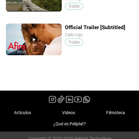
Tráiler
Official Trailer [Subtitled]
Cielo rojo
Tráiler
Artículos
Videos
Filmoteca
¿Qué es Peliplat?
Copyright © 2020-2026 Peliplat Technology