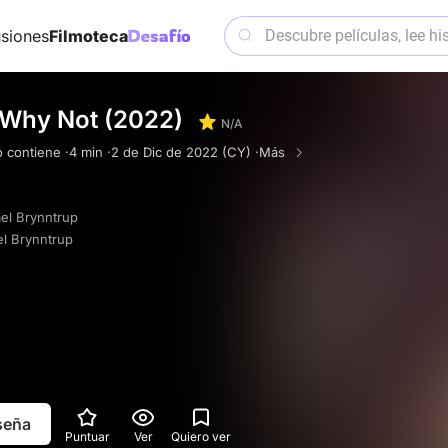
siones
Filmoteca
 Why Not (2022)
N/A
 contiene ·
4 min ·
2 de Dic de 2022 (CY) ·
Más
el Brynntrup
l Brynntrup
eseña
Puntuar
Ver
Quiero ver