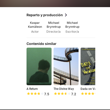
Reparto y producción
Kaspar
Michael
Michael
Kamäleon
Brynntrup
Brynntrup
Actor
Director/a
Escritor/a
Contenido similar
A Return
The Divine Way
Dada on Vacation
V
7.5
7.2
9.6