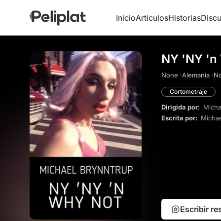
Inicio
Artículos
Historias
Discu
NY 'NY 'n
None ·
Alemania ·
No
Cortometraje
Dirigida por:
Micha
Escrita por:
Michae
Escribir r