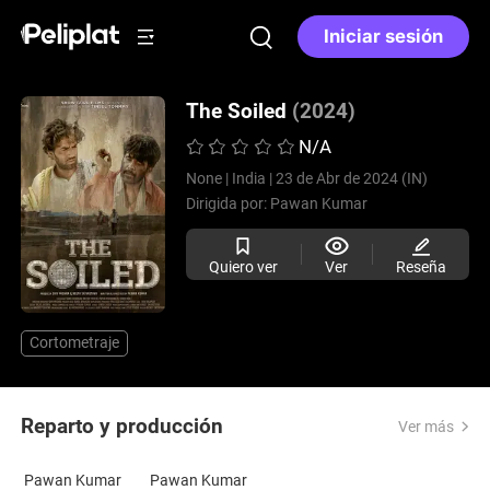
Iniciar sesión
The Soiled
(2024)
N/A
None |
India |
23 de Abr de 2024 (IN)
Dirigida por:
Pawan Kumar
Quiero ver
Ver
Reseña
Cortometraje
Reparto y producción
Ver más
Pawan Kumar
Pawan Kumar