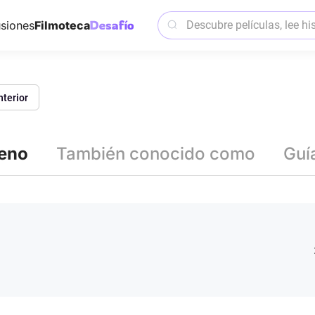
siones
Filmoteca
nterior
reno
También conocido como
Guí