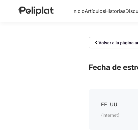
Inicio
Artículos
Historias
Discu
Volver a la página a
Fecha de est
EE. UU.
(internet)