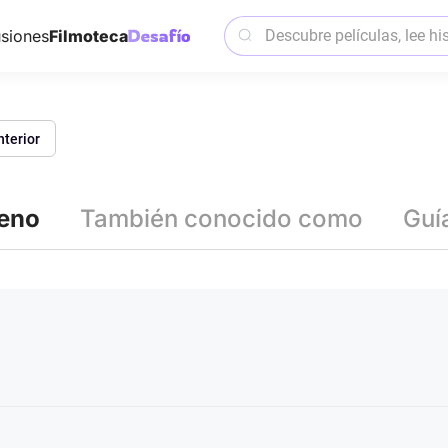
siones
Filmoteca
nterior
reno
También conocido como
Guí