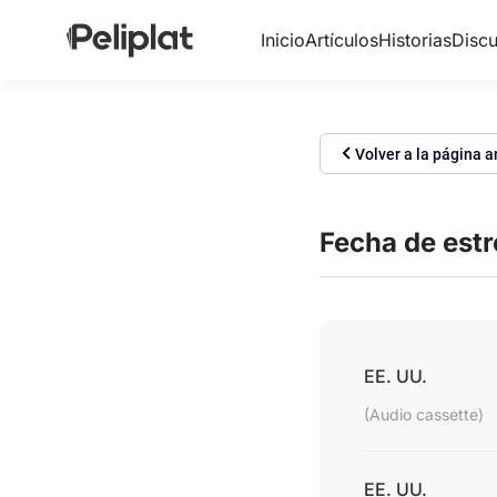
Inicio
Artículos
Historias
Discu
Volver a la página a
Fecha de est
EE. UU.
(Audio cassette)
EE. UU.