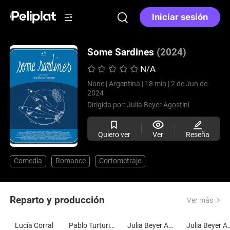
Iniciar sesión
Some Sardines
(2024)
N/A
None |
Argentina |
18 min |
2 de Jun de
2024
Dirigida por:
Julia Beyer Agostini
Quiero ver
Ver
Reseña
Comedia
Romance
Cortometraje
Reparto y producción
Ver más
Lucía Corral
Pablo Turturiello
Julia Beyer Agostini
Julia Beye