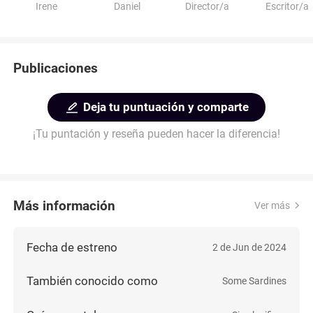
Irene
Daniel
Director/a
Escritor/a
Publicaciones
Deja tu puntuación y comparte
¡Tu puntación y reseña pueden hacer la diferencia!
Más información
Ver más
Fecha de estreno
2 de Jun de 2024
También conocido como
Some Sardines