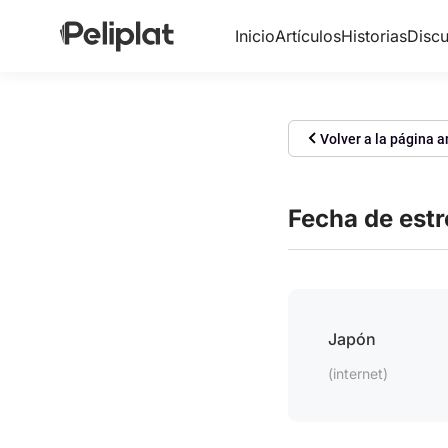
Inicio
Artículos
Historias
Discu
Volver a la página a
Fecha de est
Japón
(internet)