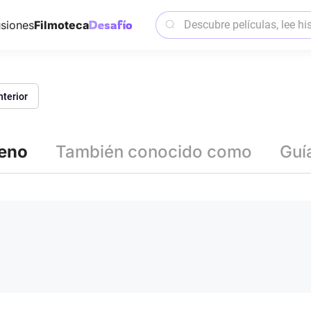
siones
Filmoteca
nterior
reno
También conocido como
Guí