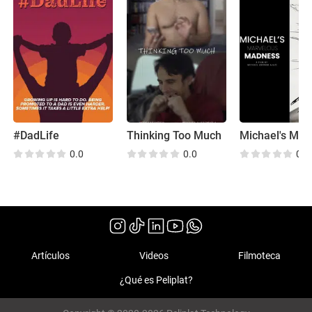
#DadLife
Thinking Too Much
0.0
0.0
0.0
Artículos
Videos
Filmoteca
¿Qué es Peliplat?