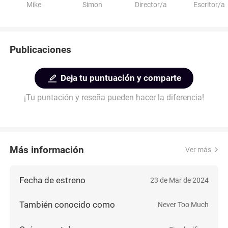
Mike
Simon
Director/a
Escritor/a
Publicaciones
Deja tu puntuación y comparte
¡Tu puntación y reseña pueden hacer la diferencia!
Más información
Ver más
Fecha de estreno
23 de Mar de 2024
También conocido como
Never Too Much