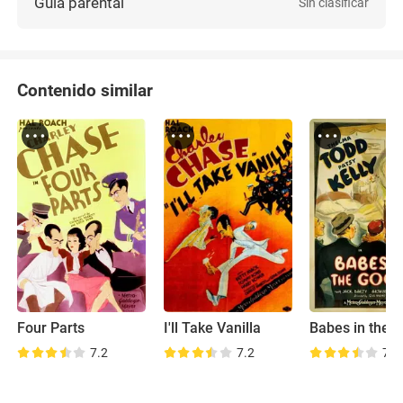
Guía parental
Sin clasificar
Contenido similar
Four Parts
I'll Take Vanilla
Babes in the 
7.2
7.2
7.0