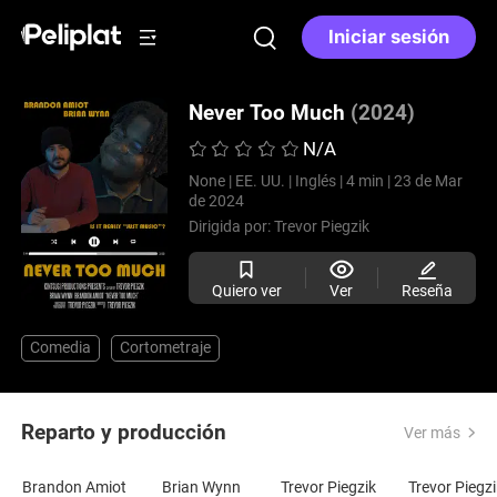
Iniciar sesión
Never Too Much
(2024)
N/A
None |
EE. UU. |
Inglés |
4 min |
23 de Mar
de 2024
Dirigida por:
Trevor Piegzik
Quiero ver
Ver
Reseña
Comedia
Cortometraje
Reparto y producción
Ver más
Brandon Amiot
Brian Wynn
Trevor Piegzik
Trevor Piegzi