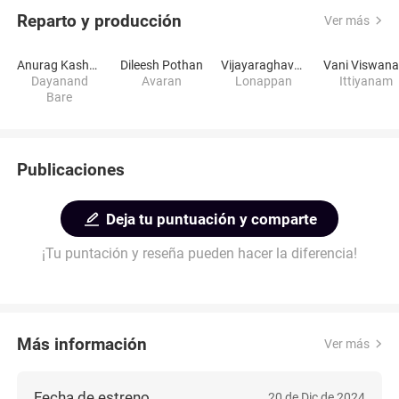
Reparto y producción
Ver más
Anurag Kashyap
Dileesh Pothan
Vijayaraghavan
Dayanand
Avaran
Lonappan
Ittiyanam
Bare
Publicaciones
Deja tu puntuación y comparte
¡Tu puntación y reseña pueden hacer la diferencia!
Más información
Ver más
Fecha de estreno
20 de Dic de 2024