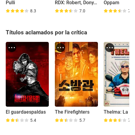
Pulli
RDX: Robert, Dony, Xavier
Oppam
8.3
7.0
7.3
Títulos aclamados por la crítica
El guardaespaldas
The Firefighters
5.4
5.7
7.2