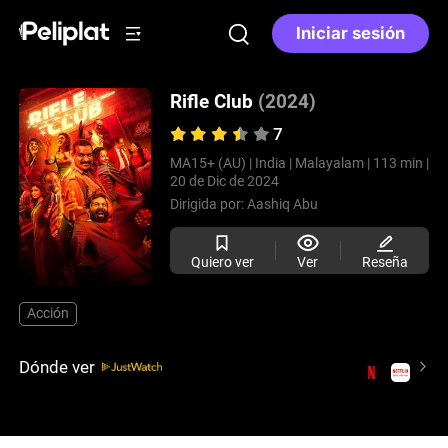
Iniciar sesión
Rifle Club
(2024)
7
MA15+ (AU) |
India |
Malayalam |
113 min |
20 de Dic de 2024
Dirigida por:
Aashiq Abu
Quiero ver
Ver
Reseña
Acción
Dónde ver