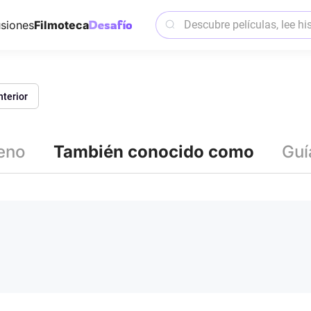
siones
Filmoteca
nterior
reno
También conocido como
Guí