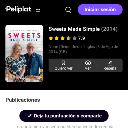
Iniciar sesión
Sweets Made Simple
(2014)
7.9
None |
Reino Unido |
Inglés |
8 de Ago de
2014 (GB)
Quiero ver
Ver
Reseña
Publicaciones
Deja tu puntuación y comparte
¡Tu puntación y reseña pueden hacer la diferencia!