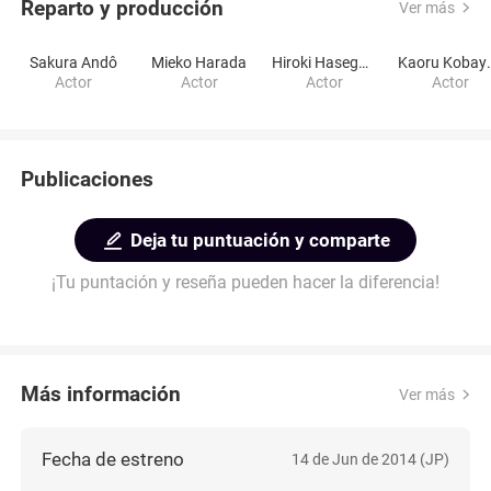
Reparto y producción
Ver más
Sakura Andô
Mieko Harada
Hiroki Hasegawa
Kaoru 
Actor
Actor
Actor
Actor
Publicaciones
Deja tu puntuación y comparte
¡Tu puntación y reseña pueden hacer la diferencia!
Más información
Ver más
Fecha de estreno
14 de Jun de 2014 (JP)