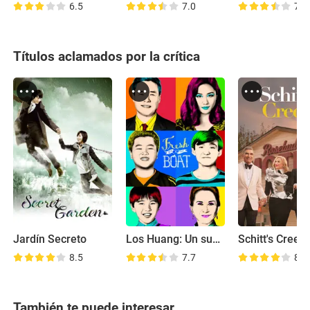
6.5
7.0
7.0
Títulos aclamados por la crítica
Jardín Secreto
Los Huang: Un sueño americano
Schitt's Creek
8.5
7.7
8.6
También te puede interesar