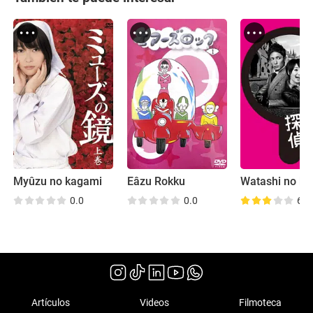
Myûzu no kagami
Eâzu Rokku
0.0
0.0
6.2
Artículos
Videos
Filmoteca