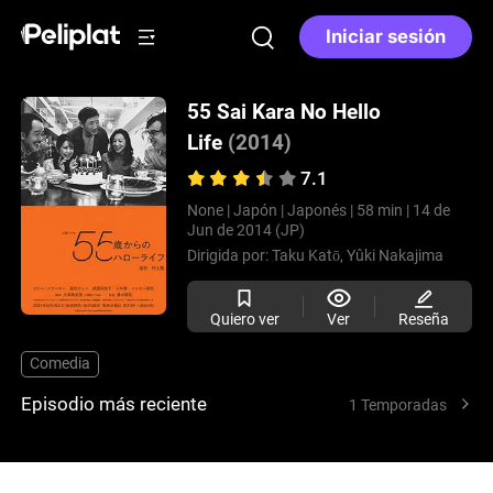
Iniciar sesión
55 Sai Kara No Hello
Life
(2014)
7.1
None |
Japón |
Japonés |
58 min |
14 de
Jun de 2014 (JP)
Dirigida por:
Taku Katō,
Yûki Nakajima
Quiero ver
Ver
Reseña
Comedia
Episodio más reciente
1 Temporadas