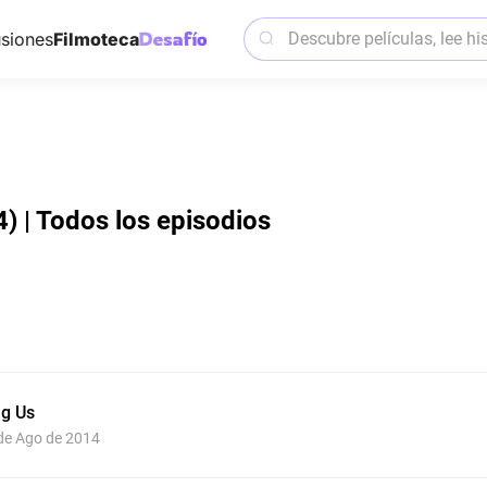
siones
Filmoteca
4) | Todos los episodios
g Us
 de Ago de 2014