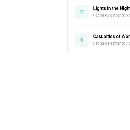
Lights in the Nigh
2
Fecha de estreno: 6
Casualties of War
3
Fecha de estreno: 7