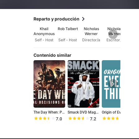
Reparto y producción
Khail
Rob Talbert
Nicholas
Nicholas
Anonymous
Werner
Werner
Self - Host
Self - Host
Director/a
Escritor/a
Contenido similar
The Day When: Pivotal Decisions of WWII
Smack DVD Magazine
Origin of Everything
7.0
7.2
7.4