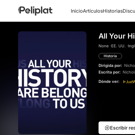
Inicio
Artículos
Historias
Discu
All Your H
None ·
EE. UU. ·
Ingl
Historia
Dirigida por:
Nicho
Escrita por:
Nicho
Dónde ver:
Escribir r