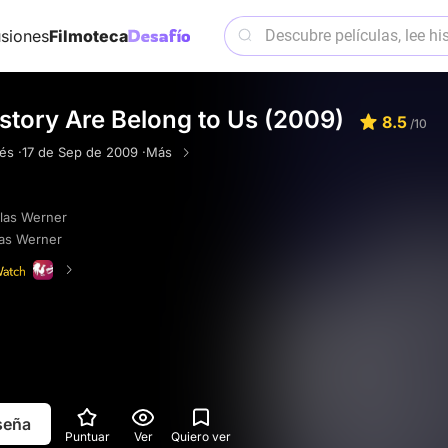
siones
Filmoteca
istory Are Belong to Us (2009)
8.5
/10
és ·
17 de Sep de 2009 ·
Más
las Werner
las Werner
eseña
Puntuar
Ver
Quiero ver