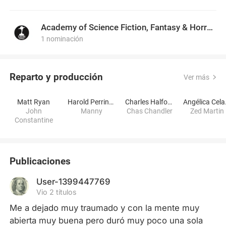
Academy of Science Fiction, Fantasy & Horror Films, USA
1 nominación
Reparto y producción
Ver más
Matt Ryan
Harold Perrineau
Charles Halford
Ang
John
Manny
Chas Chandler
Zed Martin
Constantine
Publicaciones
User-1399447769
Vio 2 títulos
Me a dejado muy traumado y con la mente muy 
abierta muy buena pero duró muy poco una sola 