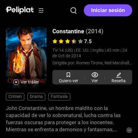
Iniciar sesión
Constantine
(2014)
7.5
TV-14 (US) |
EE. UU. |
Inglés |
43 min |
24
de Oct de 2014
Dirigida por:
Romeo Tirone,
Neil Marshall,
Jo
Quiero ver
Ver
Reseña
Ver tráiler
Crimen
Drama
Fantasía
John Constantine, un hombre maldito con la
capacidad de ver lo sobrenatural, lucha contra las
fuerzas oscuras para proteger a los inocentes.
Mientras se enfrenta a demonios y fantasmas,
también se ve perseguido por su pasado. Únete a