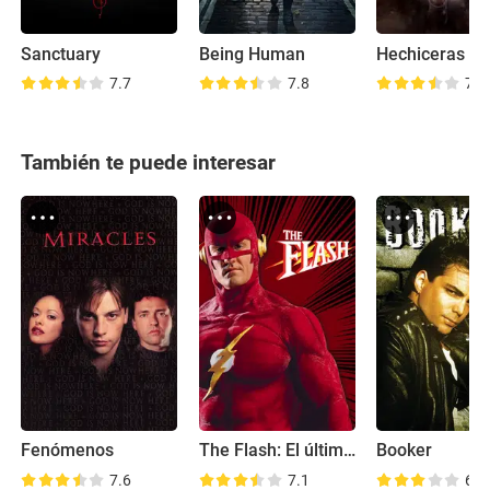
Sanctuary
Being Human
Hechiceras
7.7
7.8
7.5
También te puede interesar
Fenómenos
The Flash: El último vengador
Booker
7.6
7.1
6.3