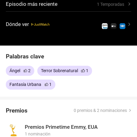
Episodio más reciente
1 Temporadas
este apasionante viaje al mundo de lo oculto y
céntrate en uno de los personajes favoritos de DC
Comics.
Dónde ver
Palabras clave
Ángel
2
Terror Sobrenatural
1
Fantasía Urbana
1
Premios
0 premios & 2 nominaciones
Premios Primetime Emmy, EUA
1 nominación