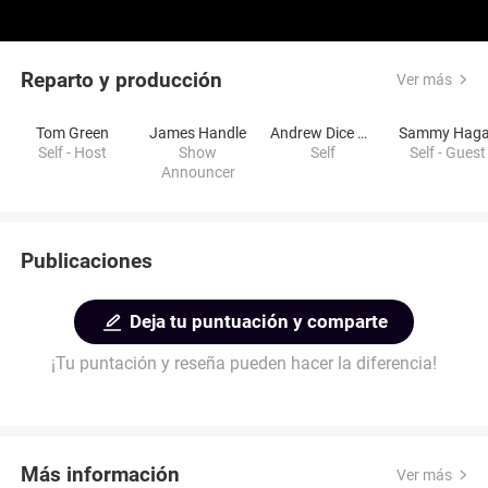
Reparto y producción
Ver más
Tom Green
James Handle
Andrew Dice Clay
Sammy Haga
Self - Host
Show
Self
Self - Guest
Announcer
Publicaciones
Deja tu puntuación y comparte
¡Tu puntación y reseña pueden hacer la diferencia!
Más información
Ver más