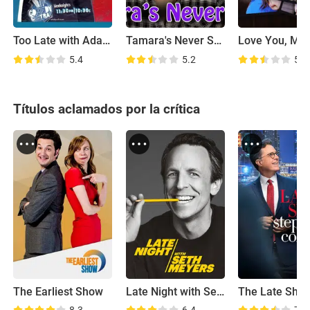
Too Late with Adam Carolla
Tamara's Never Seen
5.4
5.2
5.6
Títulos aclamados por la crítica
The Earliest Show
Late Night with Seth Meyers