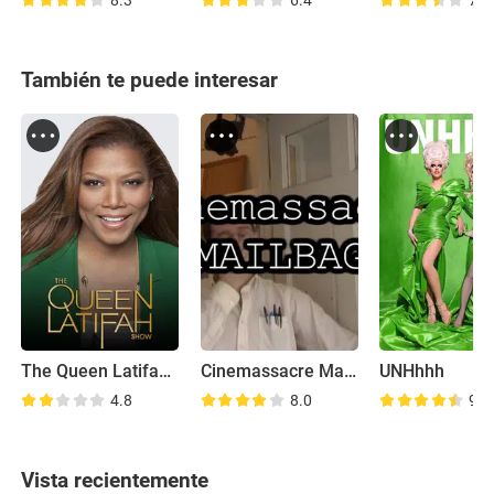
8.3
6.4
7.2
También te puede interesar
The Queen Latifah Show
Cinemassacre Mailbag
UNHhhh
4.8
8.0
9.1
Vista recientemente