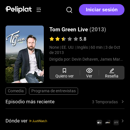
Iniciar sesión
Tom Green Live
(2013)
5.8
None |
EE. UU. |
Inglés |
60 min |
3 de Oct
de 2013
Dirigida por:
Devin Dehaven,
James Marshello,
Quiero ver
Ver
Reseña
Comedia
Programa de entrevistas
Episodio más reciente
3 Temporadas
Dónde ver