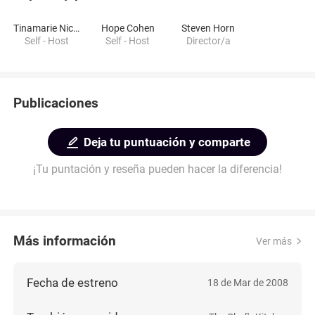
Tinamarie Nicolo
Hope Cohen
Steven Horn
Self - Host
Self - Host
Director/a
Publicaciones
Deja tu puntuación y comparte
¡Tu puntación y reseña pueden hacer la diferencia!
Más información
Ver más
Fecha de estreno
18 de Mar de 2008