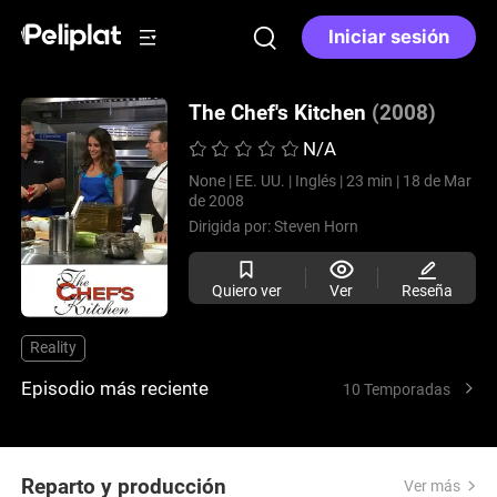
Iniciar sesión
The Chef's Kitchen
(2008)
N/A
None |
EE. UU. |
Inglés |
23 min |
18 de Mar
de 2008
Dirigida por:
Steven Horn
Quiero ver
Ver
Reseña
Reality
Episodio más reciente
10 Temporadas
Reparto y producción
Ver más