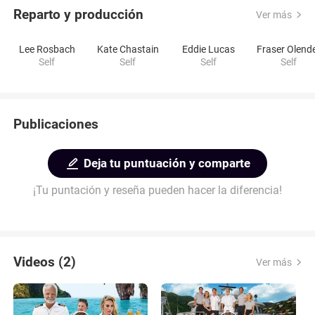
Reparto y producción
Ver más
Lee Rosbach
Kate Chastain
Eddie Lucas
Fraser Olend
Self
Self
Self
Self
Publicaciones
Deja tu puntuación y comparte
¡Tu puntación y reseña pueden hacer la diferencia!
Videos (2)
Ver más