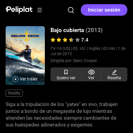
Iniciar sesión
Bajo cubierta
(2013)
7.4
TV-14 (US) |
EE. UU. |
Inglés |
43 min |
1 de
Jul de 2013
Dirigida por:
Marc Cooper
Quiero ver
Ver
Reseña
Ver tráiler
Reality
Siga a la tripulación de los "yates" en vivo, trabajen
juntos a bordo de un megayate de lujo mientras
atienden las necesidades siempre cambiantes de
sus huéspedes adinerados y exigentes.