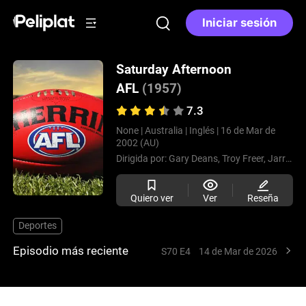
Iniciar sesión
Saturday Afternoon
AFL
(1957)
7.3
None |
Australia |
Inglés |
16 de Mar de
2002 (AU)
Dirigida por:
Gary Deans,
Troy Freer,
Jarrod Rathjen,
Quiero ver
Ver
Reseña
Deportes
Episodio más reciente
S70 E4
14 de Mar de 2026