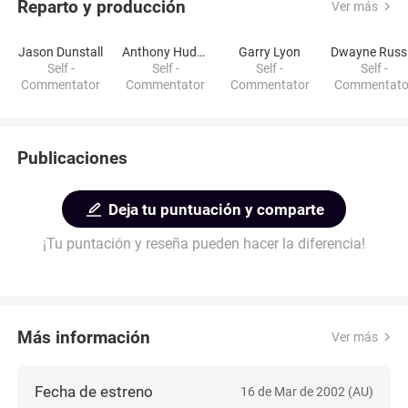
Reparto y producción
Ver más
Jason Dunstall
Anthony Hudson
Garry Lyon
D
Self -
Self -
Self -
Self -
Commentator
Commentator
Commentator
Commentato
Publicaciones
Deja tu puntuación y comparte
¡Tu puntación y reseña pueden hacer la diferencia!
Más información
Ver más
Fecha de estreno
16 de Mar de 2002 (AU)