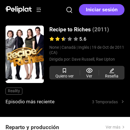
Iniciar sesión
Recipe to Riches
(2011)
5.6
None |
Canadá |
Inglés |
19 de Oct de 2011
(CA)
Dirigida por:
Dave Russell,
Rae Upton
Quiero ver
Ver
Reseña
Reality
Episodio más reciente
3 Temporadas
Reparto y producción
Ver más