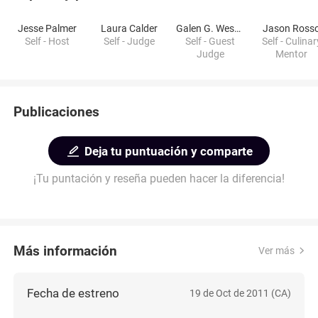
Jesse Palmer
Laura Calder
Galen G. Weston
Jason Ross
Self - Host
Self - Judge
Self - Guest
Self - Culinar
Judge
Mentor
Publicaciones
Deja tu puntuación y comparte
¡Tu puntación y reseña pueden hacer la diferencia!
Más información
Ver más
Fecha de estreno
19 de Oct de 2011 (CA)