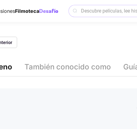
siones
Filmoteca
nterior
reno
También conocido como
Guí