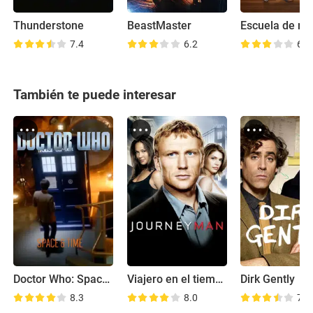
Thunderstone
BeastMaster
Escuela de ro
7.4
6.2
6.1
También te puede interesar
Doctor Who: Space and Time
Viajero en el tiempo
Dirk Gently
8.3
8.0
7.6