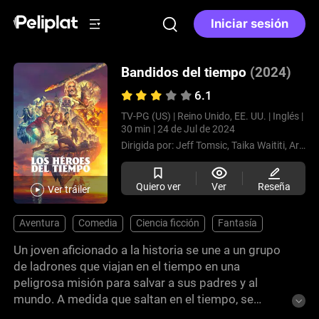
Iniciar sesión
Bandidos del tiempo
(2024)
6.1
TV-PG (US) |
Reino Unido, EE. UU. |
Inglés |
30 min |
24 de Jul de 2024
Dirigida por:
Jeff Tomsic,
Taika Waititi,
Armagan Ballantyne,
Quiero ver
Ver
Reseña
Ver tráiler
Aventura
Comedia
Ciencia ficción
Fantasía
Un joven aficionado a la historia se une a un grupo
de ladrones que viajan en el tiempo en una
peligrosa misión para salvar a sus padres y al
mundo. A medida que saltan en el tiempo, se
encuentran con personajes emblemáticos y se