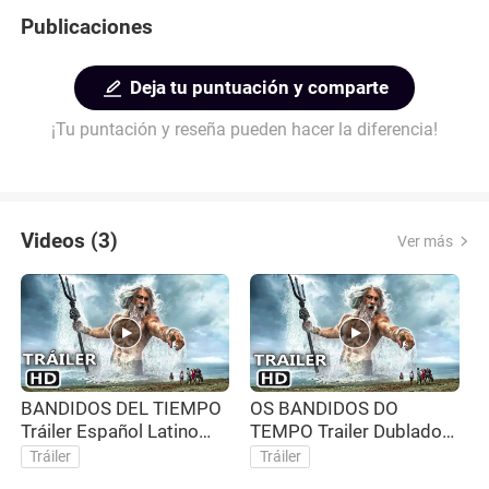
Publicaciones
Deja tu puntuación y comparte
¡Tu puntación y reseña pueden hacer la diferencia!
Videos (3)
Ver más
BANDIDOS DEL TIEMPO
OS BANDIDOS DO
O
Tráiler Español Latino
TEMPO Trailer Dublado
(2024)
(2024)
Tráiler
Tráiler