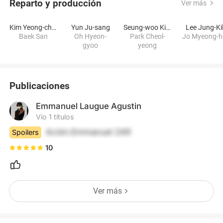
Reparto y producción
Ver más
Kim Yeong-cheol
Yun Ju-sang
Seung-woo Kim
Lee Jung-Ki
Baek San
Oh Hyeon-
Park Cheol-
Jo Myeong-h
gyoo
yeong
Publicaciones
Emmanuel Laugue Agustin
Vio 1 títulos
Ación.Emmanuel 249
Spoilers
10
Ver más