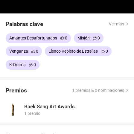
Palabras clave
Ver más
Amantes Desafortunados
0
Misión
0
Venganza
0
Elenco Repleto de Estrellas
0
K-Drama
0
Premios
1 premios & 0 nominaciones
Baek Sang Art Awards
1 premio