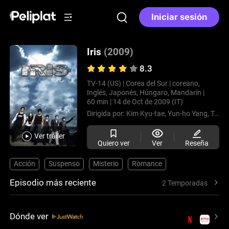
Iniciar sesión
Iris
(2009)
8.3
TV-14 (US) |
Corea del Sur |
coreano,
Inglés, Japonés, Húngaro, Mandarín |
60 min |
14 de Oct de 2009 (IT)
Dirigida por:
Kim Kyu-tae,
Yun-ho Yang,
Tae-hun Kim,
Ver tráiler
Quiero ver
Ver
Reseña
Acción
Suspenso
Misterio
Romance
Episodio más reciente
2 Temporadas
Dónde ver