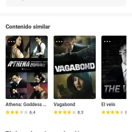
Contenido similar
Athena: Goddess of War
Vagabond
El velo
6.4
8.3
8.4