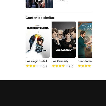
Tráiler
Contenido similar
Los elegidos de la gloria
Los Kennedy
Cuando habla el corazón
T
5.9
7.6
8.0