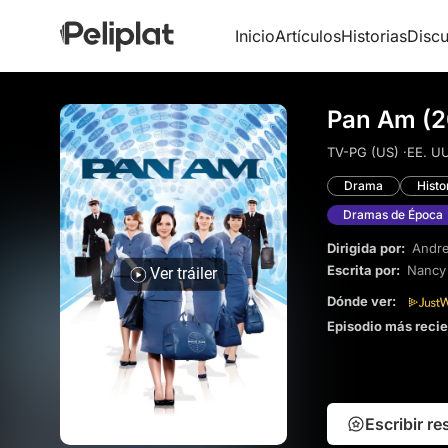
Inicio
Artículos
Historias
Discu
Pan Am (2
TV-PG (US) ·
EE. UU
Drama
Histo
Dramas de Época
Dirigida por:
Andre
Escrita por:
Nancy 
Ver tráiler
Dónde ver:
Episodio más reci
Escribir r