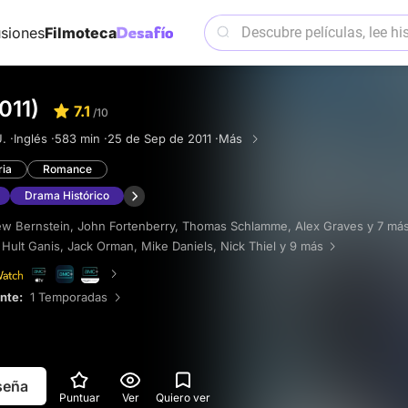
siones
Filmoteca
011)
7.1
/10
. ·
Inglés ·
583 min ·
25 de Sep de 2011 ·
Más
ria
Romance
Drama Histórico
w Bernstein
,
John Fortenberry
,
Thomas Schlamme
,
Alex Graves
y 7 má
Hult Ganis
,
Jack Orman
,
Mike Daniels
,
Nick Thiel
y 9 más
ente:
1 Temporadas
eseña
Puntuar
Ver
Quiero ver