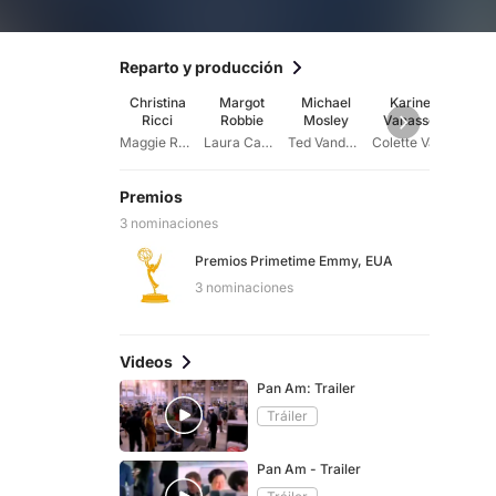
Reparto y producción
Christina
Margot
Michael
Karine
Mike 
Ricci
Robbie
Mosley
Vanasse
Maggie Ryan
Laura Cameron
Ted Vanderway
Colette Valois
Premios
3 nominaciones
Premios Primetime Emmy, EUA
3 nominaciones
Videos
Pan Am: Trailer
Tráiler
Pan Am - Trailer