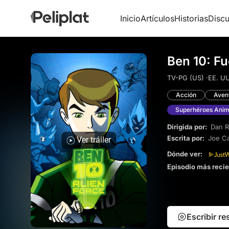
Inicio
Artículos
Historias
Discu
Ben 10: Fu
TV-PG (US) ·
EE. UU
Acción
Aven
Superhéroes Ani
Dirigida por:
Dan R
Escrita por:
Joe C
Ver tráiler
Dónde ver:
Episodio más reci
Escribir r