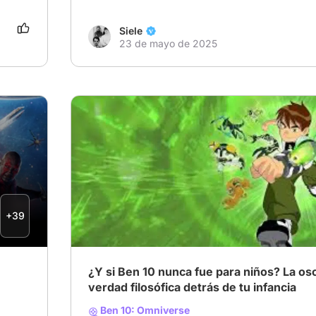
Siele
23 de mayo de 2025
# Películas que entendí al crecer
# PeliplatAwa
# BEN 10
+39
¿Y si Ben 10 nunca fue para niños? La os
verdad filosófica detrás de tu infancia
Ben 10: Omniverse