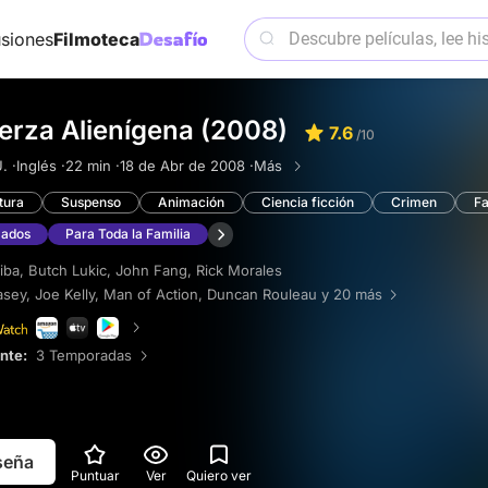
siones
Filmoteca
erza Alienígena (2008)
7.6
/10
. ·
Inglés ·
22 min ·
18 de Abr de 2008 ·
Más
tura
Suspenso
Animación
Ciencia ficción
Crimen
Fa
mados
Para Toda la Familia
iba
,
Butch Lukic
,
John Fang
,
Rick Morales
asey
,
Joe Kelly
,
Man of Action
,
Duncan Rouleau
y 20 más
ente:
3 Temporadas
eseña
Puntuar
Ver
Quiero ver