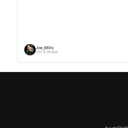
Joe_Mills
Vio 4 títulos