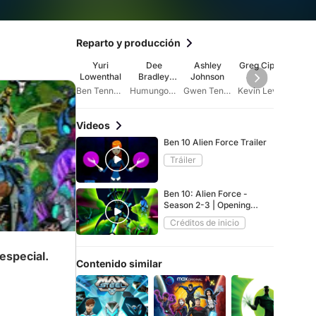
Reparto y producción
Yuri
Dee
Ashley
Greg Cipes
Paul 
Lowenthal
Bradley
Johnson
Baker
Ben Tennyson
Humungousaur
Gwen Tennyson
Kevin Levin
Videos
Ben 10 Alien Force Trailer
Tráiler
Ben 10: Alien Force -
Season 2-3 | Opening
Theme (English) (HD)
Créditos de inicio
especial.
Contenido similar