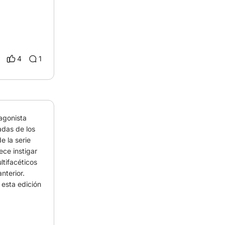
4
1
agonista 
adas de los 
 la serie 
ce instigar 
tifacéticos 
nterior. 
esta edición 