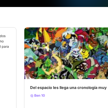
dos 
no 
 para 
# BEN 10
# bendiez
# cronologia
Del espacio les llega una cronología muy 
Ben 10