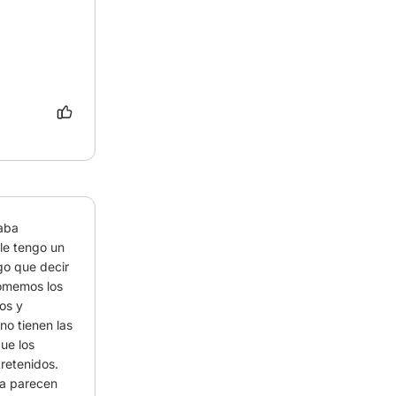
aba 
le tengo un 
o que decir 
omemos los 
os y 
o tienen las 
ue los 
retenidos. 
a parecen 