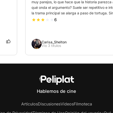
muy parejos, lo que hace que la historia parezca 
qué onda el argumento? Suele ser repetitivo e int
la trama principal se alarga a paso de tortuga. Si
creo que la atmósfera de carretera de la primera
6
los episodios independientes eran mucho más ent
Carisa_Shelton
Vio 3 títulos
Hablemos de cine
Artículos
Discusiones
Videos
Filmoteca