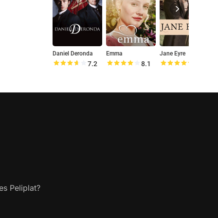
Daniel Deronda
Emma
Jane Eyre
L
7.2
8.1
8.5
s Peliplat?