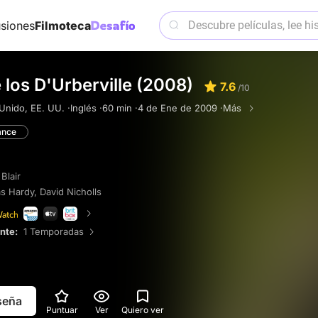
siones
Filmoteca
e los D'Urberville (2008)
7.6
/10
Unido, EE. UU. ·
Inglés ·
60 min ·
4 de Ene de 2009 ·
Más
nce
Blair
s Hardy
,
David Nicholls
ente:
1 Temporadas
eseña
Puntuar
Ver
Quiero ver