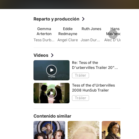
Reparto y producción
Gemma
Eddie
Ruth Jones
Hans
I
Arterton
Redmayne
Matheson
Pule
Dav
Tess Durbeyfield
Angel Clare
Joan Durbeyfield
Alec D'Urberville
Videos
Re: Tess of the
D'urbervilles Trailer 20"
different cut
Tráiler
Tess of the d'Urbervilles
2008 HunSub Trailer
Tráiler
Contenido similar