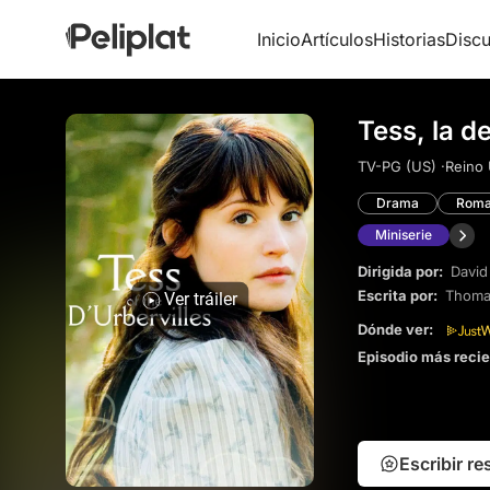
Inicio
Artículos
Historias
Discu
Tess, la d
TV-PG (US) ·
Reino 
Drama
Roma
Miniserie
Dirigida por:
David 
Escrita por:
Thoma
Ver tráiler
Dónde ver:
Episodio más reci
Escribir r