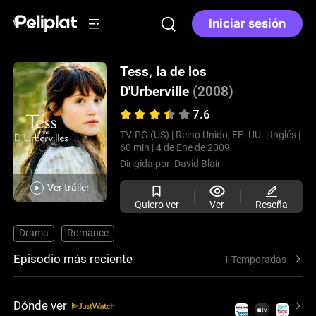
Iniciar sesión
Tess, la de los
D'Urberville
(2008)
7.6
TV-PG (US) |
Reino Unido, EE. UU. |
Inglés |
60 min |
4 de Ene de 2009
Dirigida por:
David Blair
Ver tráiler
Quiero ver
Ver
Reseña
Drama
Romance
Episodio más reciente
1 Temporadas
Dónde ver