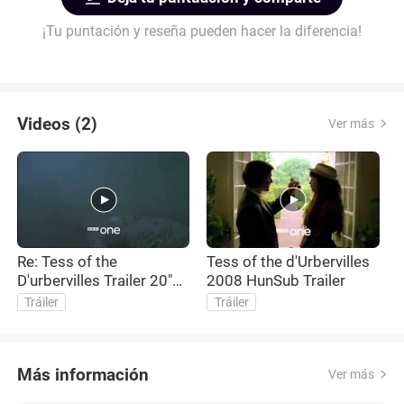
¡Tu puntación y reseña pueden hacer la diferencia!
Videos (2)
Ver más
Re: Tess of the
Tess of the d'Urbervilles
D'urbervilles Trailer 20"
2008 HunSub Trailer
different cut
Tráiler
Tráiler
Más información
Ver más