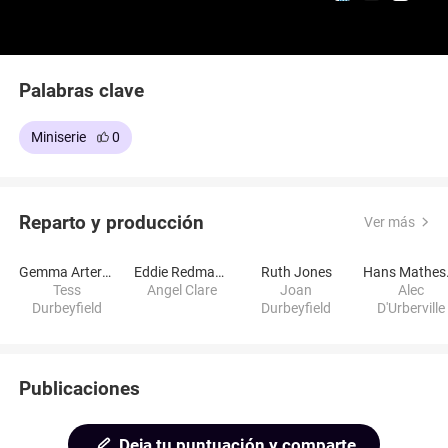
Palabras clave
Miniserie
0
Reparto y producción
Ver más
Gemma Arterton
Eddie Redmayne
Ruth Jones
Ha
Tess
Angel Clare
Joan
Alec
Durbeyfield
Durbeyfield
D'Urberville
Publicaciones
Deja tu puntuación y comparte