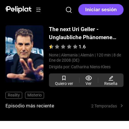
Iniciar sesión
The next Uri Geller -
Unglaubliche Phänomene
live
(2008)
1.6
None |
Alemania |
Alemán |
120 min |
8 de
Ene de 2008 (DE)
Dirigida por:
Catharina Niens-Klees
Quiero ver
Ver
Reseña
Reality
Misterio
Episodio más reciente
2 Temporadas