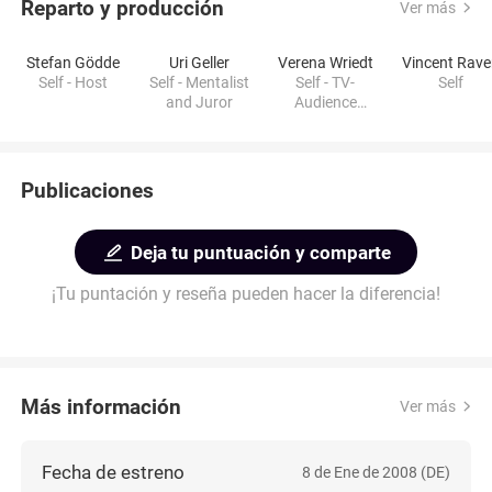
Reparto y producción
Ver más
Stefan Gödde
Uri Geller
Verena Wriedt
Vincent Rav
Self - Host
Self - Mentalist
Self - TV-
Self
and Juror
Audience
Reporter
Publicaciones
Deja tu puntuación y comparte
¡Tu puntación y reseña pueden hacer la diferencia!
Más información
Ver más
Fecha de estreno
8 de Ene de 2008 (DE)