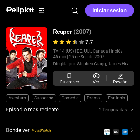
Iniciar sesión
Reaper
(2007)
7.7
TV-14 (US) |
EE. UU., Canadá |
Inglés |
45 min |
25 de Sep de 2007
Dirigida por:
Stephen Cragg,
James Head,
Ro
Quiero ver
Ver
Reseña
Aventura
Suspenso
Comedia
Drama
Fantasía
Episodio más reciente
2 Temporadas
Dónde ver