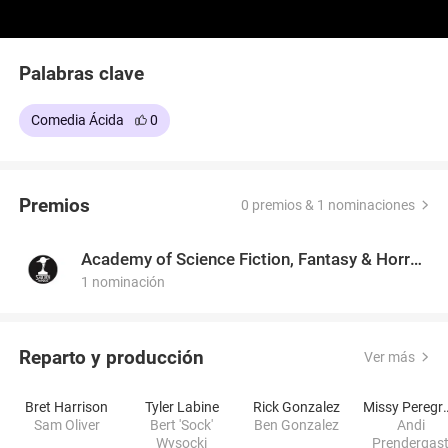
Palabras clave
Comedia Ácida
0
Premios
0 premios & 1 nominaciones
Academy of Science Fiction, Fantasy & Horror Films, USA
1 nominación
Reparto y producción
Ver más
Bret Harrison
Tyler Labine
Rick Gonzalez
Missy P
Sam Oliver
Bert 'Sock'
Ben Gonzalez
Andi
Wysocki
Prendergas