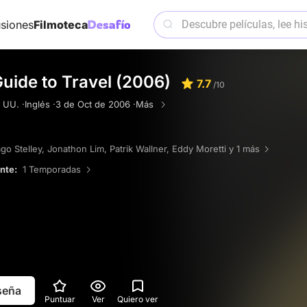
siones
Filmoteca
uide to Travel (2006)
7.7
/10
 UU. ·
Inglés ·
3 de Oct de 2006 ·
Más
ago Stelley
,
Jonathon Lim
,
Patrik Wallner
,
Eddy Moretti
y 1 más
ente:
1 Temporadas
eseña
Puntuar
Ver
Quiero ver