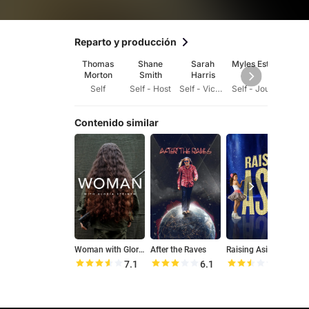
Reparto y producción
Thomas
Shane
Sarah
Myles Estey
Bin 
Morton
Smith
Harris
Self
Self - Host
Self - Vice News Correspondent
Self - Journalist
Contenido similar
Woman with Gloria Steinem
After the Raves
Raising Asia
H
7.1
6.1
5.0