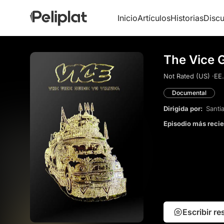
Inicio
Artículos
Historias
Discu
The Vice G
Not Rated (US) ·
EE.
Documental
Dirigida por:
Santi
Episodio más reci
Escribir r