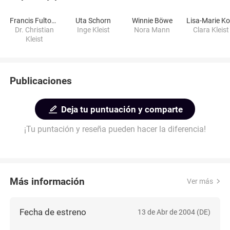
Francis Fulton-Smith
Uta Schorn
Winnie Böwe
Dr. Christian
Inge Kleist
Nora Mann
Clara Kleist
Kleist
Publicaciones
Deja tu puntuación y comparte
¡Tu puntación y reseña pueden hacer la diferencia!
Más información
Ver más
Fecha de estreno
13 de Abr de 2004 (DE)