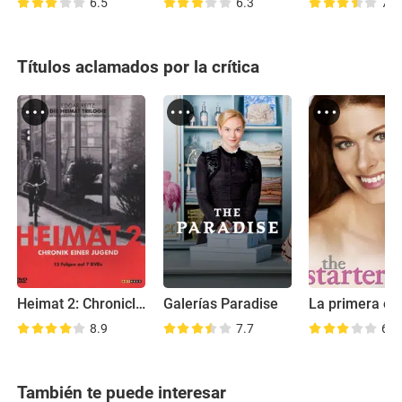
6.5
6.3
7.6
Títulos aclamados por la crítica
Heimat 2: Chronicle of a Generation
Galerías Paradise
La primera es
8.9
7.7
6.8
También te puede interesar