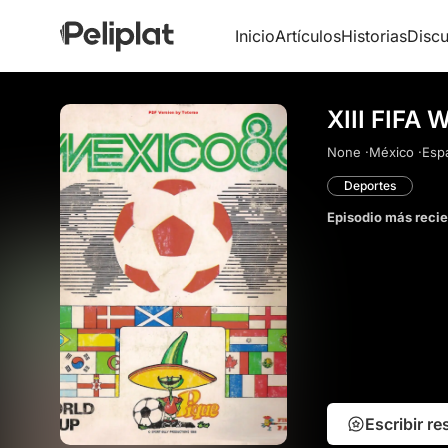
Inicio
Artículos
Historias
Discu
XIII FIFA 
None ·
México ·
Espa
Deportes
Episodio más reci
Escribir r