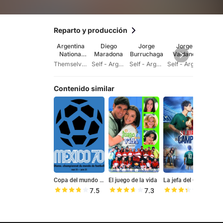
Reparto y producción
Argentina
Diego
Jorge
Jorge
Car
National
Maradona
Burruchaga
Valdano
Bil
Football
Themselves
Self - Argentina Player
Self - Argentina Player
Self - Argentina Player
Team
Contenido similar
Copa del mundo México '70
El juego de la vida
La jefa del Campeón
7.5
7.3
6.7