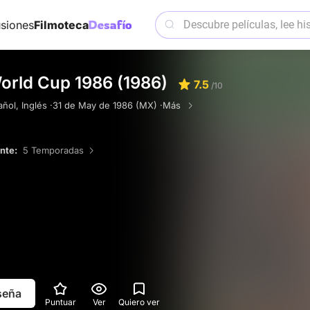
siones
Filmoteca
World Cup 1986 (1986)
7.5
/10
ñol, Inglés ·
31 de May de 1986 (MX) ·
Más
ente:
5 Temporadas
eseña
Puntuar
Ver
Quiero ver