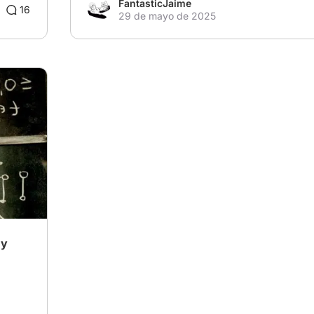
FantasticJaime
16
29 de mayo de 2025
 y