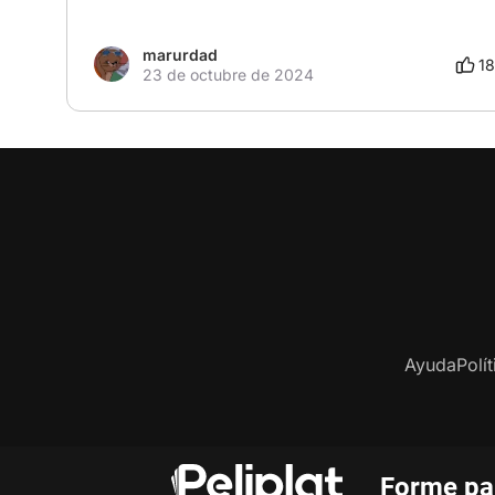
marurdad
18
23 de octubre de 2024
Ayuda
Polí
Forme par