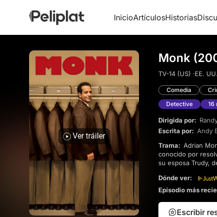
Inicio
Artículos
Historias
Discu
Monk (20
TV-14 (US) ·
EE. UU.
Comedia
Cr
Detective
16
Dirigida por:
Randy
Escrita por:
Andy 
Ver tráiler
Trama:
Adrian Monk fue una vez un destacado detective del Departamento de Policía de San Francisco,
conocido por resol
su esposa Trudy, d
privado, continúa 
Dónde ver:
Episodio más reci
Escribir r