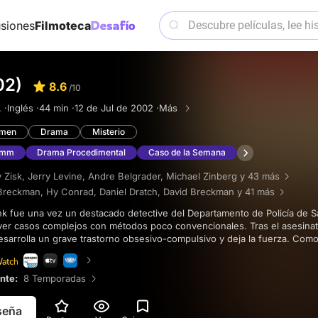
siones
Filmoteca
02)
8.6
/10
 ·
Inglés ·
44 min ·
12 de Jul de 2002 ·
Más
imen
Drama
Misterio
 mm
Drama Procedimental
Caso de la Semana
 Zisk
,
Jerry Levine
,
Andre Belgrader
,
Michael Zinberg
y 43 más
Breckman
,
Hy Conrad
,
Daniel Dratch
,
David Breckman
y 41 más
ver casos complejos con métodos poco convencionales. Tras el asesinat
esarrolla un grave trastorno obsesivo-compulsivo y deja la fuerza. Como
colaborando en investigaciones.
ente:
8 Temporadas
eseña