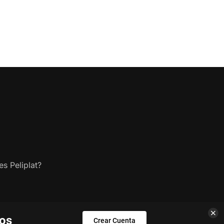
s Peliplat?
los
Crear Cuenta