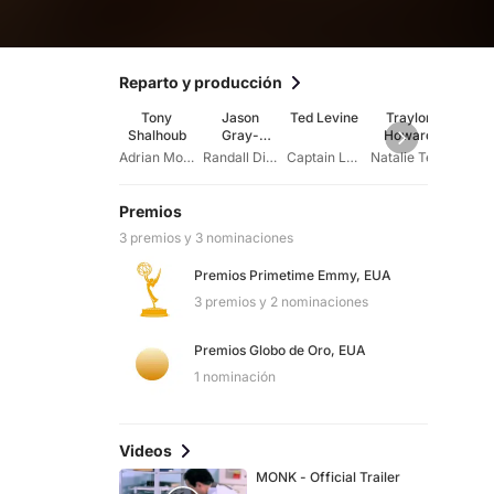
Reparto y producción
Tony
Jason
Ted Levine
Traylor
Sta
Shalhoub
Gray-
Howard
Ka
Stanford
Adrian Monk
Randall Disher
Captain Leland Stottlemeyer
Natalie Teeger
Premios
3 premios y 3 nominaciones
Premios Primetime Emmy, EUA
3 premios y 2 nominaciones
Premios Globo de Oro, EUA
1 nominación
Videos
MONK - Official Trailer