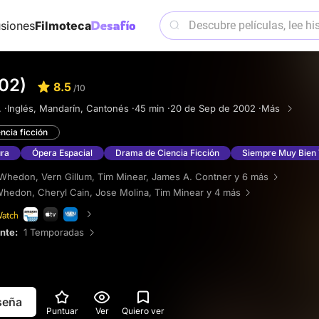
siones
Filmoteca
002)
8.5
/10
 ·
Inglés, Mandarín, Cantonés ·
45 min ·
20 de Sep de 2002 ·
Más
ncia ficción
ura
Ópera Espacial
Drama de Ciencia Ficción
Siempre Muy Bien 
 Whedon
,
Vern Gillum
,
Tim Minear
,
James A. Contner
y 6 más
Whedon
,
Cheryl Cain
,
Jose Molina
,
Tim Minear
y 4 más
ente:
1 Temporadas
eseña
Puntuar
Ver
Quiero ver