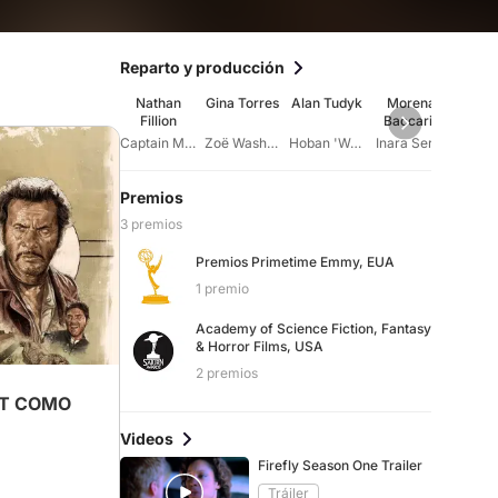
Reparto y producción
Nathan
Gina Torres
Alan Tudyk
Morena
Ad
Fillion
Baccarin
Bal
Captain Malcolm 'Mal' Reynolds
Zoë Washburne
Hoban 'Wash' Washburne
Inara Serra
Jayne
Premios
3 premios
Premios Primetime Emmy, EUA
ti western
1 premio
Academy of Science Fiction, Fantasy
& Horror Films, USA
2 premios
OT COMO
Videos
Firefly Season One Trailer
Tráiler