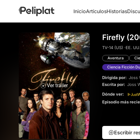
Inicio
Artículos
Historias
Discu
Firefly (2
TV-14 (US) ·
EE. UU.
Aventura
Cie
Ciencia Ficción D
Dirigida por:
Joss
Escrita por:
Joss 
Ver tráiler
Dónde ver:
Episodio más reci
Escribir r