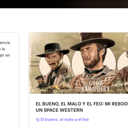
encia 
la 
ar en 
.
# Escribe tu historia: tu propio reboot
# spaguet
# Reboot
EL BUENO, EL MALO Y EL FEO: MI REBO
UN SPACE WESTERN
El bueno, el malo y el feo