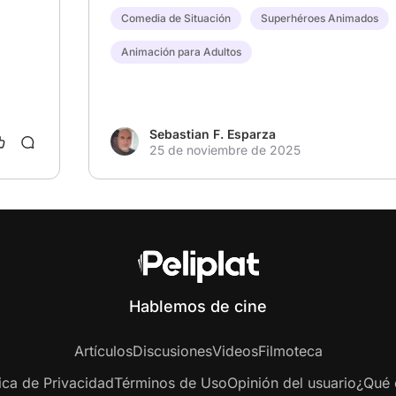
Comedia de Situación
Superhéroes Animados
Animación para Adultos
Sebastian F. Esparza
25 de noviembre de 2025
Hablemos de cine
Artículos
Discusiones
Videos
Filmoteca
tica de Privacidad
Términos de Uso
Opinión del usuario
¿Qué e