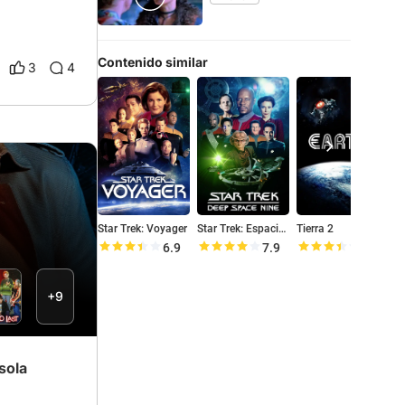
Contenido similar
3
4
Star Trek: Voyager
Star Trek: Espacio profundo nueve
Tierra 2
B
6.9
7.9
6.9
+9
sola