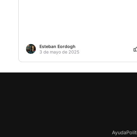
Esteban Eordogh
3 de mayo de 2025
Ayuda
Polí