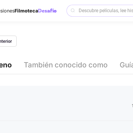
siones
Filmoteca
nterior
reno
También conocido como
Guí