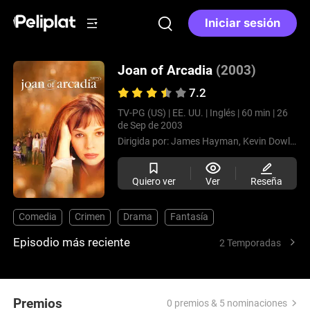
Iniciar sesión
Joan of Arcadia
(2003)
7.2
TV-PG (US) |
EE. UU. |
Inglés |
60 min |
26
de Sep de 2003
Dirigida por:
James Hayman,
Kevin Dowling,
Quiero ver
Ver
Reseña
Comedia
Crimen
Drama
Fantasía
Episodio más reciente
2 Temporadas
Premios
0 premios & 5 nominaciones