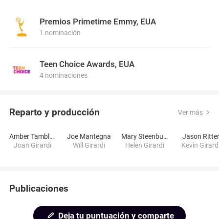
Premios Primetime Emmy, EUA
1 nominación
Teen Choice Awards, EUA
4 nominaciones
Reparto y producción
Ver más
Amber Tamblyn
Joe Mantegna
Mary Steenburgen
Jason Ritte
Joan Girardi
Will Girardi
Helen Girardi
Kevin Girard
Publicaciones
Deja tu puntuación y comparte