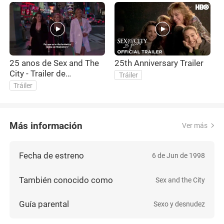
25 anos de Sex and The
25th Anniversary Trailer
City - Trailer de
Tráiler
comemoração -
Tráiler
legendado PT-BR
Más información
Ver más
Fecha de estreno
6 de Jun de 1998
También conocido como
Sex and the City
Guía parental
Sexo y desnudez