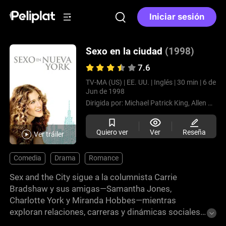
Iniciar sesión
Sexo en la ciudad
(1998)
7.6
TV-MA (US) |
EE. UU. |
Inglés |
30 min |
6 de
Jun de 1998
Dirigida por:
Michael Patrick King,
Allen Coulter,
Quiero ver
Ver
Reseña
Ver tráiler
Comedia
Drama
Romance
Sex and the City sigue a la columnista Carrie
Bradshaw y sus amigas—Samantha Jones,
Charlotte York y Miranda Hobbes—mientras
exploran relaciones, carreras y dinámicas sociales
en Nueva York. A través de la perspectiva de Carrie,