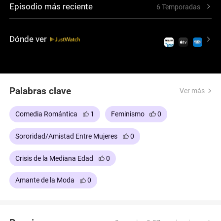
Episodio más reciente
6 Temporadas
la serie examina las citas modernas, la sexualidad y
las decisiones personales. A lo largo de seis
temporadas, enfrentan desafíos profesionales y
Dónde ver
personales que moldean su visión sobre el amor, el
compromiso y la independencia.
Palabras clave
Ver más
Comedia Romántica
1
Feminismo
0
Sororidad/Amistad Entre Mujeres
0
Crisis de la Mediana Edad
0
Amante de la Moda
0