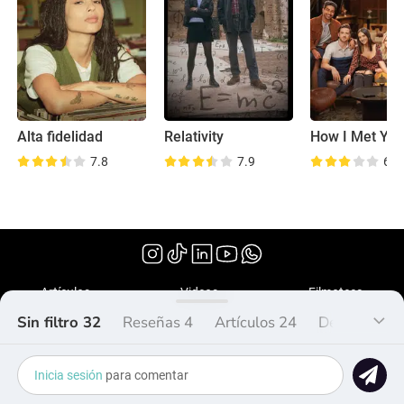
Alta fidelidad
Relativity
7.8
7.9
6.0
(1998)
Artículos
Videos
Filmoteca
Sin filtro 32
Reseñas 4
Artículos 24
Debate 0
¿Qué es Peliplat?
Copyright © 2020-2026 Peliplat Technology
Inicia sesión
para comentar
Co., Ltd. Todos los derechos reservados.