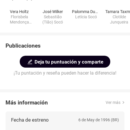
Vera Holtz
José Wilker
Palomma Duarte
Florisbela
Sebastião
Letícia Socó
Clotilde
Mendonça
(Tião) Socó
Junqueira
(Belinha)
Publicaciones
Deja tu puntuación y comparte
¡Tu puntación y reseña pueden hacer la diferencia!
Más información
Ver más
Fecha de estreno
6 de May de 1996 (BR)