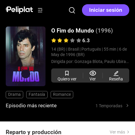
Iniciar sesión
O Fim do Mundo
(1996)
6.3
14 (BR) |
Brasil |
Portugués |
55 min |
6 de
May de 1996 (BR)
Dirigida por:
Gonzaga Blota,
Paulo Ubiratan
Quiero ver
Ver
Reseña
Drama
Fantasía
Romance
Episodio más reciente
1 Temporadas
Reparto y producción
Ver más