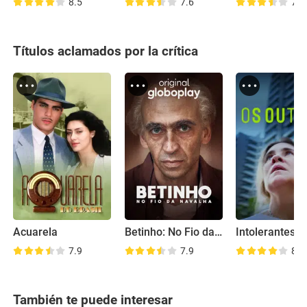
8.5
7.6
7.3
Títulos aclamados por la crítica
Acuarela
Betinho: No Fio da Navalha
Intolerantes
7.9
7.9
8.5
También te puede interesar