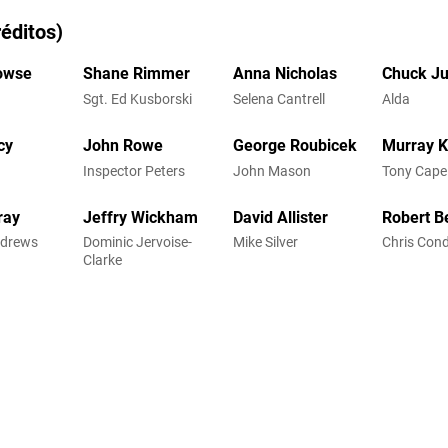
éditos)
owse
Shane Rimmer
Anna Nicholas
Chuck Ju
Sgt. Ed Kusborski
Selena Cantrell
Alda
cy
John Rowe
George Roubicek
Murray 
Inspector Peters
John Mason
Tony Capel
ray
Jeffry Wickham
David Allister
Robert B
drews
Dominic Jervoise-
Mike Silver
Chris Cond
Clarke