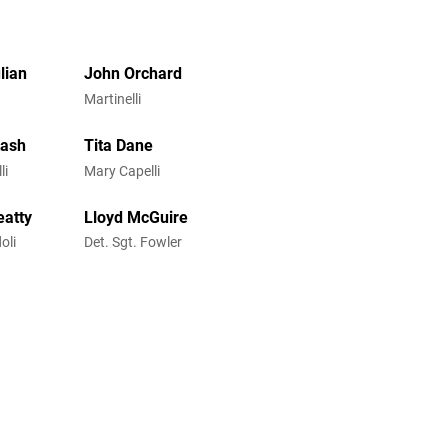
lian
John Orchard
Martinelli
Kash
Tita Dane
li
Mary Capelli
eatty
Lloyd McGuire
oli
Det. Sgt. Fowler