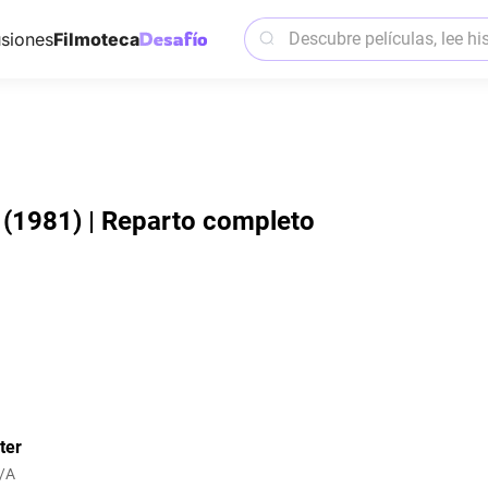
siones
Filmoteca
 (1981) | Reparto completo
ter
/A