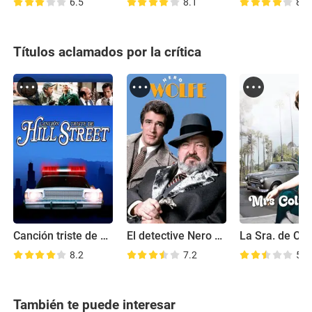
6.5
8.1
8.0
Títulos aclamados por la crítica
Canción triste de Hill Street
El detective Nero Wolfe
La Sra. de Co
8.2
7.2
5.7
También te puede interesar