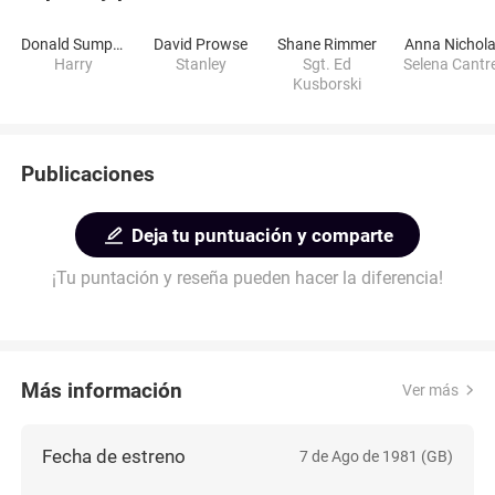
Donald Sumpter
David Prowse
Shane Rimmer
Anna Nichol
Harry
Stanley
Sgt. Ed
Selena Cantre
Kusborski
Publicaciones
Deja tu puntuación y comparte
¡Tu puntación y reseña pueden hacer la diferencia!
Más información
Ver más
Fecha de estreno
7 de Ago de 1981 (GB)