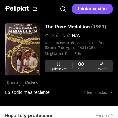
Iniciar sesión
The Rose Medallion
(1981)
N/A
None |
Reino Unido, Canadá |
Inglés |
50 min |
7 de Ago de 1981 (GB)
Dirigida por:
Peter Ellis
Quiero ver
Ver
Reseña
Drama
Misterio
Episodio más reciente
1 Temporadas
Reparto y producción
Ver más