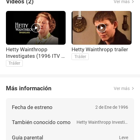
Videos (2)
Ver más
Hetty Wainthropp
Hetty Wainthropp trailer
Investigates (1996 ITV &
Tráiler
BBC1 TV Series) Trailer II
Tráiler
Más información
Ver más
Fecha de estreno
2 de Ene de 1996
También conocido como
Hetty Wainthropp Investigates
Guía parental
Leve