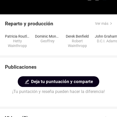
Reparto y producción
Ver más
Patricia Routledge
Dominic Monaghan
Derek Benfield
Hetty
Geoffrey
Robert
D.C.I. Adam
Wainthropp
Wainthropp
Publicaciones
Deja tu puntuación y comparte
¡Tu puntación y reseña pueden hacer la diferencia!