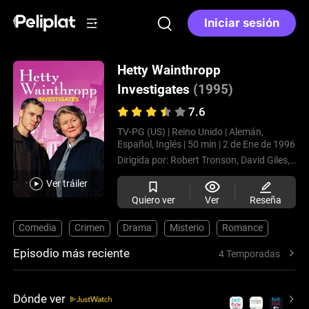
Iniciar sesión
Hetty Wainthropp
Investigates
(1995)
7.6
TV-PG (US) |
Reino Unido |
Alemán,
Español, Inglés |
50 min |
2 de Ene de 1996
Dirigida por:
Robert Tronson,
David Giles,
John
Ver tráiler
Quiero ver
Ver
Reseña
Comedia
Crimen
Drama
Misterio
Romance
Episodio más reciente
4 Temporadas
Dónde ver