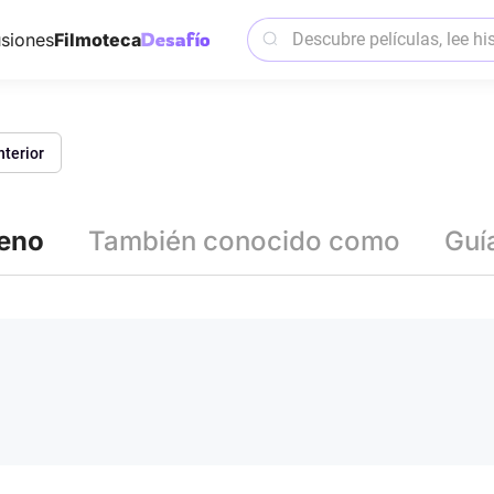
siones
Filmoteca
nterior
reno
También conocido como
Guí