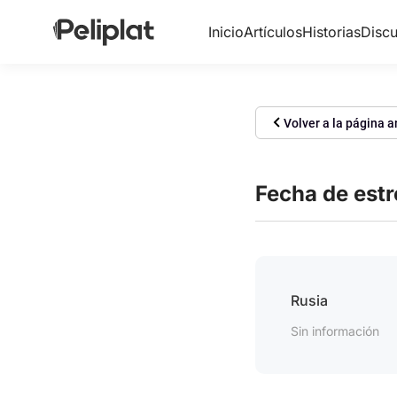
Inicio
Artículos
Historias
Discu
Volver a la página a
Fecha de est
Rusia
Sin información