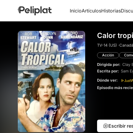
Inicio
Artículos
Historias
Discu
Calor tropi
TV-14 (US) ·
Canadá
Acción
Come
Dirigida por:
Clay 
Escrita por:
Sam E
Dónde ver:
Episodio más reci
Escribir r