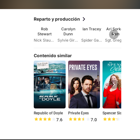
Reparto y producción
Rob
Carolyn
Ian Tracey
Ari Sorko-
Al
Stewart
Dunn
Ram
Nas
Nick Slaughter
Sylvie Girard
Spider Garvin
Sgt. Gregory
Rol
Contenido similar
Republic of Doyle
Private Eyes
Spencer Sisters
P
7.6
7.0
6.6