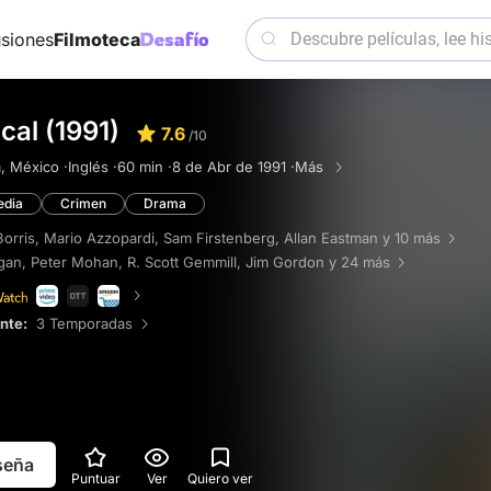
siones
Filmoteca
cal (1991)
7.6
/10
, México ·
Inglés ·
60 min ·
8 de Abr de 1991 ·
Más
dia
Crimen
Drama
Borris
,
Mario Azzopardi
,
Sam Firstenberg
,
Allan Eastman
y 10 más
gan
,
Peter Mohan
,
R. Scott Gemmill
,
Jim Gordon
y 24 más
ente:
3 Temporadas
eseña
Puntuar
Ver
Quiero ver