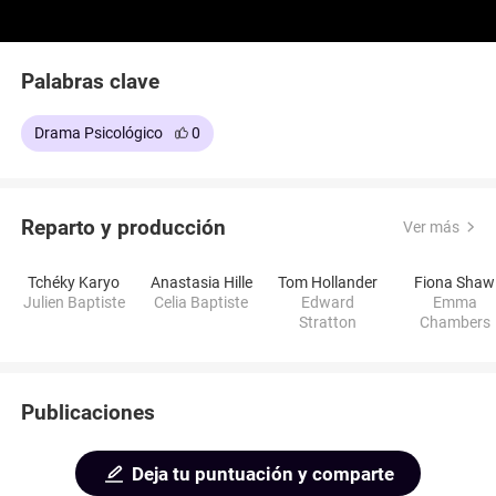
Palabras clave
Drama Psicológico
0
Reparto y producción
Ver más
Tchéky Karyo
Anastasia Hille
Tom Hollander
Fiona Shaw
Julien Baptiste
Celia Baptiste
Edward
Emma
Stratton
Chambers
Publicaciones
Deja tu puntuación y comparte