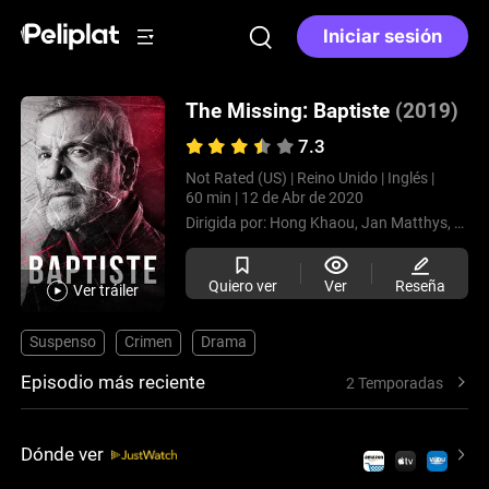
Iniciar sesión
The Missing: Baptiste
(2019)
7.3
Not Rated (US) |
Reino Unido |
Inglés |
60 min |
12 de Abr de 2020
Dirigida por:
Hong Khaou,
Jan Matthys,
Börk
Quiero ver
Ver
Reseña
Ver tráiler
Suspenso
Crimen
Drama
Episodio más reciente
2 Temporadas
Dónde ver