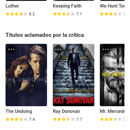
Luther
Keeping Faith
We Hunt Toge
8.2
7.1
7.1
Títulos aclamados por la crítica
The Undoing
Ray Donovan
Mr. Mercedes
7.4
7.7
7.5