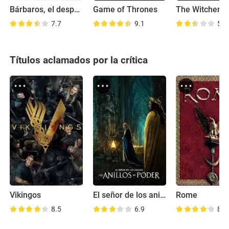
Bárbaros, el despertar
Game of Thrones
7.7
9.1
5.8
Títulos aclamados por la crítica
Vikingos
El señor de los anillos: Los anillos de poder
Rome
8.5
6.9
8.7