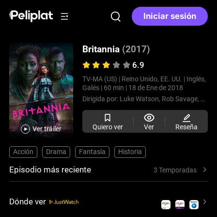
Iniciar sesión
Britannia
(2017)
6.9
TV-MA (US) |
Reino Unido, EE. UU. |
Inglés,
Galés |
60 min |
18 de Ene de 2018
Dirigida por:
Luke Watson,
Rob Savage,
Joasi
Quiero ver
Ver
Reseña
Ver tráiler
Acción
Drama
Fantasía
Historia
Episodio más reciente
3 Temporadas
Dónde ver