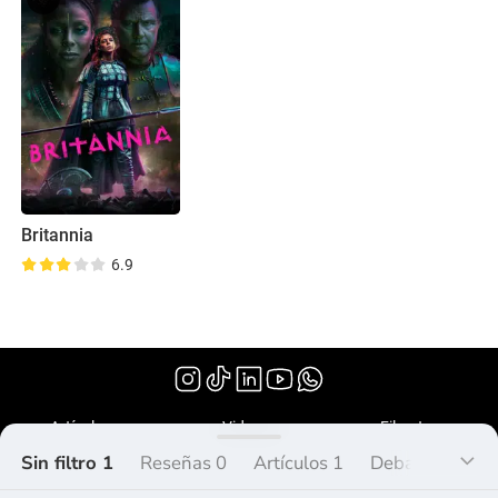
Britannia
6.9
(2017)
Artículos
Videos
Filmoteca
Sin filtro 1
Reseñas 0
Artículos 1
Debate 0
Lis
¿Qué es Peliplat?