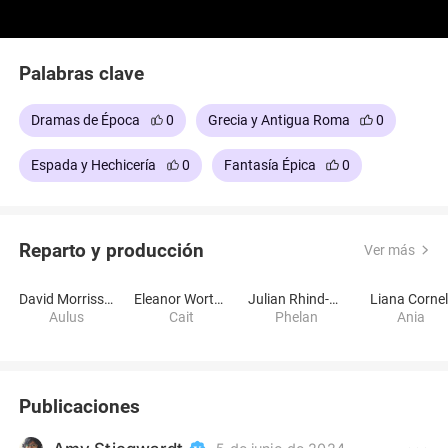
Palabras clave
Dramas de Época
0
Grecia y Antigua Roma
0
Espada y Hechicería
0
Fantasía Épica
0
Reparto y producción
Ver más
David Morrissey
Eleanor Worthington-Cox
Julian Rhind-Tutt
Liana Cornel
Aulus
Cait
Phelan
Ania
Publicaciones