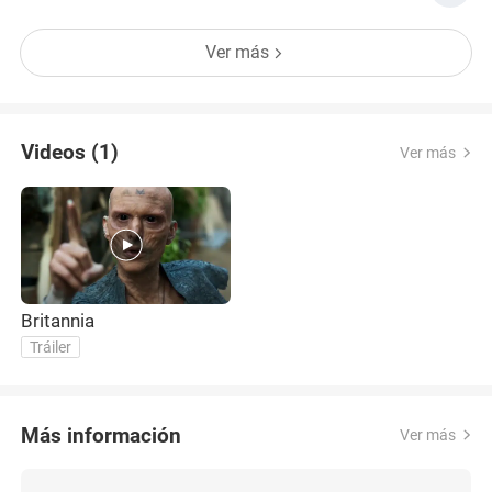
llegar a ser la Reina de los Siete Reinos y poder
sentarse en el Trono de Hierro. Todo lo que se
Ver más
cruce por su camino al trono será desechado o
pasado por enci
Videos (1)
Ver más
Britannia
Tráiler
Más información
Ver más