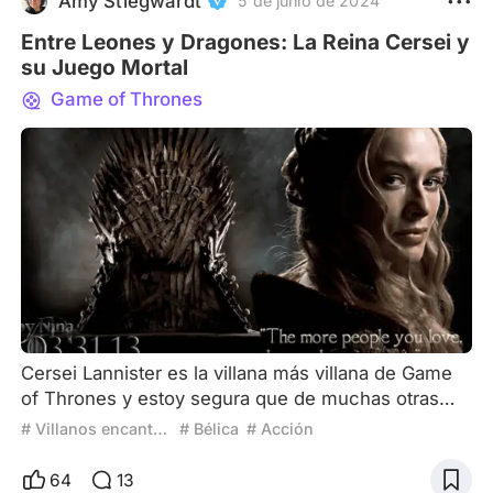
Amy Stiegwardt
5 de junio de 2024
Entre Leones y Dragones: La Reina Cersei y
su Juego Mortal
Game of Thrones
Cersei Lannister es la villana más villana de Game
of Thrones y estoy segura que de muchas otras
series y películas. Cersei es despiadada y nada,
# Villanos encantadores
# Bélica
# Acción
absolutamente nada compasiva. Nada la doblega,
nada hace que cambie su rumbo, nada la desvía de
64
13