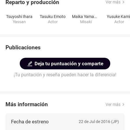
Reparto y producción
Ver más
Tsuyoshi Ihara
Tasuku Emoto
Maika Yamamoto
Yusuke Kamij
Yassan
Actor
Misaki
Actor
Publicaciones
Deja tu puntuación y comparte
¡Tu puntación y reseña pueden hacer la diferencia!
Más información
Ver más
Fecha de estreno
22 de Jul de 2016 (JP)