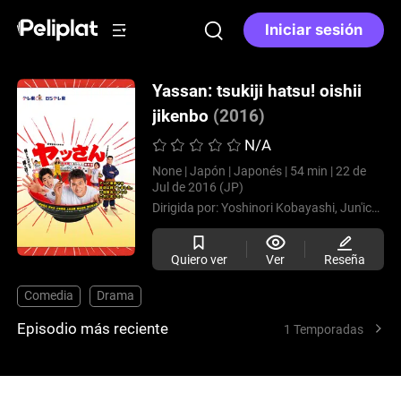
Iniciar sesión
Yassan: tsukiji hatsu! oishii
jikenbo
(2016)
N/A
None |
Japón |
Japonés |
54 min |
22 de
Jul de 2016 (JP)
Dirigida por:
Yoshinori Kobayashi,
Jun'ichi Tsuzuki
Quiero ver
Ver
Reseña
Comedia
Drama
Episodio más reciente
1 Temporadas