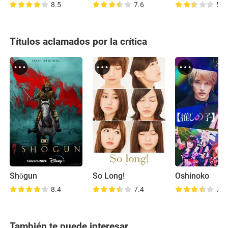
8.5
7.6
5.3
Títulos aclamados por la crítica
Shōgun
So Long!
Oshinoko
8.4
7.4
7.2
También te puede interesar